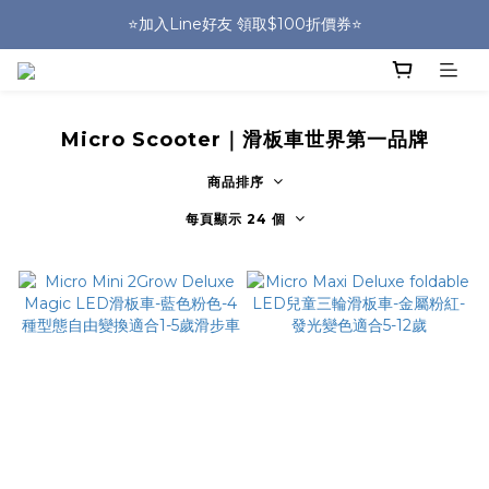
🎒HUGGER實體門市~實背才知道🎒
⭐️加入Line好友 領取$100折價券⭐️
💕HUGGER愛用者分享 月月抽好禮🎁
🎒HUGGER實體門市~實背才知道🎒
Micro Scooter｜滑板車世界第一品牌
商品排序
每頁顯示 24 個