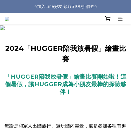
🎒HUGGER實體門市~實背才知道🎒
⭐️加入Line好友 領取$100折價券⭐️
💕HUGGER愛用者分享 月月抽好禮🎁
🎒HUGGER實體門市~實背才知道🎒
2024「HUGGER陪我放暑假」繪畫比
賽
「HUGGER陪我放暑假」繪畫比賽開始啦！這
個暑假，讓HUGGER成為小朋友最棒的探險夥
伴！
無論是和家人出國旅行、遊玩國內美景，還是參加各種有趣