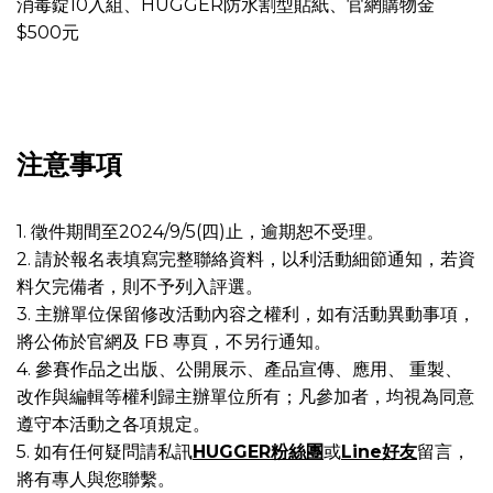
消毒錠10入組、HUGGER防水割型貼紙、官網購物金
$500元
注意事項
1. 徵件期間至2024/9/5(四)止，逾期恕不受理。
2. 請於報名表填寫完整聯絡資料，以利活動細節通知，若資
料欠完備者，則不予列入評選。
3. 主辦單位保留修改活動內容之權利，如有活動異動事項，
將公佈於官網及 FB 專頁，不另行通知。
4. 參賽作品之出版、公開展示、產品宣傳、應用、 重製、
改作與編輯等權利歸主辦單位所有；凡參加者，均視為同意
遵守本活動之各項規定。
5. 如有任何疑問請私訊
HUGGER粉絲團
或
Line好友
留言，
將有專人與您聯繫。