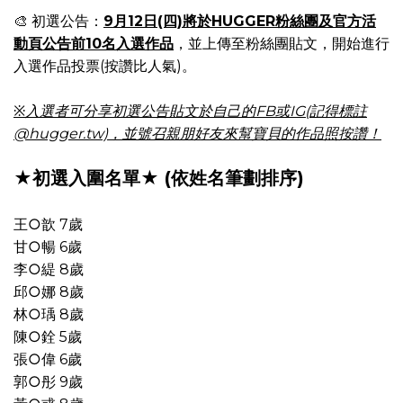
🎨 ​初選公告：
9月12日(四)將於HUGGER粉絲團及官方活
動頁公告前10名入選作品
，並上傳至粉絲團貼文，開始進行
入選作品投票(按讚比人氣)。
※入選者可分享初選公告貼文於自己的FB或IG(記得標註
@hugger.tw)，並號召親朋好友來幫寶貝的作品照按讚！
★初選入圍名單★ (依姓名筆劃排序)
王○歆 7歲
甘○暢 6歲
李○緹 8歲
邱○娜 8歲
林○瑀 8歲
陳○銓 5歲
張○偉 6歲
郭○彤 9歲