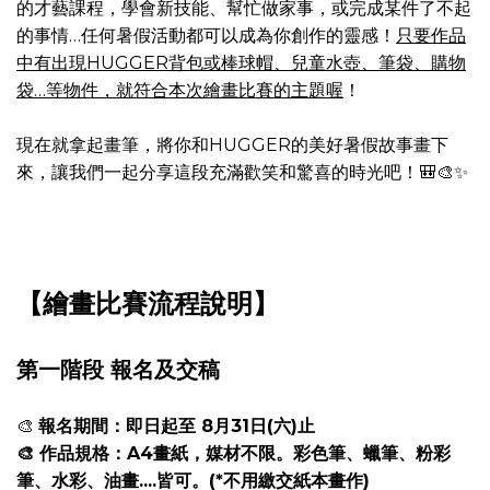
的才藝課程，學會新技能、幫忙做家事，或完成某件了不起
的事情…任何暑假活動都可以成為你創作的靈感！
只要作品
中有出現HUGGER背包或棒球帽、兒童水壺、筆袋、購物
袋…等物件，就符合本次繪畫比賽的主題喔
！
現在就拿起畫筆，將你和HUGGER的美好暑假故事畫下
來，讓我們一起分享這段充滿歡笑和驚喜的時光吧！🎒🎨✨
【繪畫比賽流程說明】
第一階段 報名及交稿
🎨
報名期間​：即日起至 8月31日(六)止
🎨 作品規格​：A4畫紙，媒材不限。彩色筆、蠟筆、粉彩
筆、水彩、油畫....皆可。(*不用繳交紙本畫作)