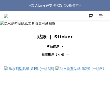
🎒HUGGER實體門市~實背才知道🎒
⭐️加入Line好友 領取$100折價券⭐️
💕HUGGER愛用者分享 月月抽好禮🎁
🎒HUGGER實體門市~實背才知道🎒
貼紙 ｜ Sticker
商品排序
每頁顯示 24 個