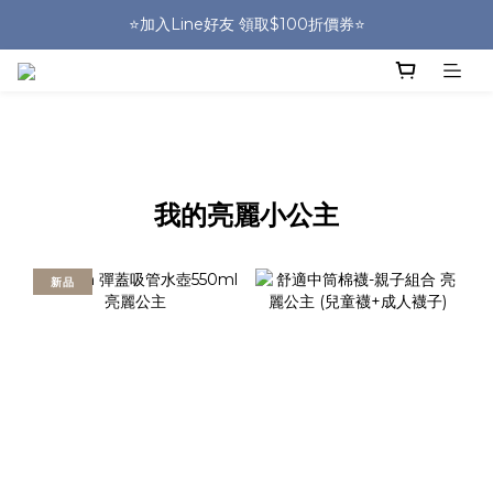
🎒HUGGER實體門市~實背才知道🎒
⭐️加入Line好友 領取$100折價券⭐️
💕HUGGER愛用者分享 月月抽好禮🎁
🎒HUGGER實體門市~實背才知道🎒
我的亮麗小公主
新品