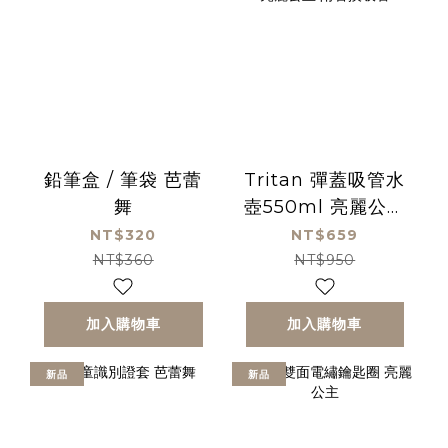
鉛筆盒 / 筆袋 芭蕾
Tritan 彈蓋吸管水
舞
壺550ml 亮麗公主
附替換吸管
NT$320
NT$659
NT$360
NT$950
加入購物車
加入購物車
新品
新品