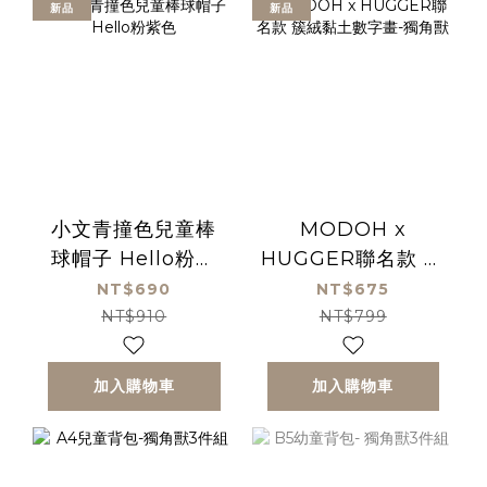
新品
新品
小文青撞色兒童棒
MODOH x
球帽子 Hello粉紫
HUGGER聯名款 簇
色
絨黏土數字畫-獨角
NT$690
NT$675
獸
NT$910
NT$799
加入購物車
加入購物車