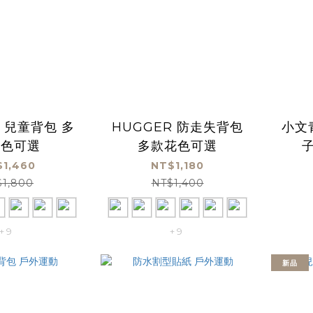
R 兒童背包 多
HUGGER 防走失背包
小文
花色可選
多款花色可選
子
1,460
NT$1,180
$1,800
NT$1,400
+ 9
+ 9
新品