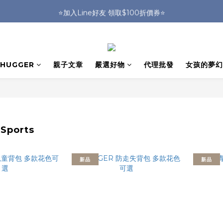
🎒HUGGER實體門市~實背才知道🎒
⭐️加入Line好友 領取$100折價券⭐️
💕HUGGER愛用者分享 月月抽好禮🎁
🎒HUGGER實體門市~實背才知道🎒
HUGGER
親子文章
嚴選好物
代理批發
女孩的夢幻
ports
新品
新品