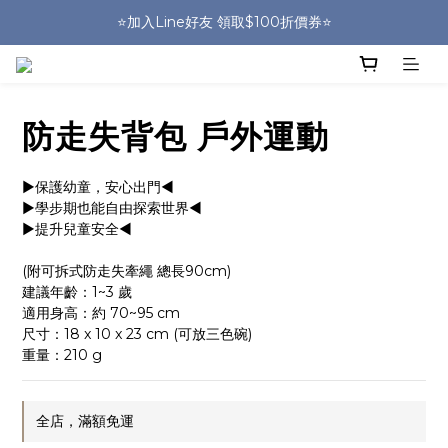
⭐️加入Line好友 領取$100折價券⭐️
🎒HUGGER實體門市~實背才知道🎒
💕HUGGER愛用者分享 月月抽好禮🎁
🎒HUGGER實體門市~實背才知道🎒
防走失背包 戶外運動
▶保護幼童，安心出門◀
▶學步期也能自由探索世界◀
▶提升兒童安全◀
(附可拆式防走失牽繩 總長90cm)
建議年齡：1~3 歲
適用身高：約 70~95 cm
尺寸：18 x 10 x 23 cm (可放三色碗)
重量：210 g
全店，滿額免運