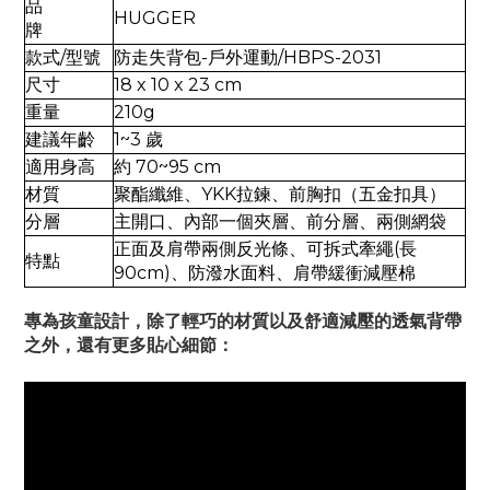
品
HUGGER
牌
款式/型號
防走失背包-戶外運動/HBPS-2031
尺寸
18 x 10 x 23 cm
重量
210g
建議年齡
1~3 歲
適用身高
約 70~95 cm
材質
聚酯纖維、YKK拉鍊、前胸扣（五金扣具）
分層
主開口、內部一個夾層、前分層、兩側網袋
正面及肩帶兩側反光條、可拆式牽繩(長
特點
90cm)、防潑水面料、肩帶緩衝減壓棉
專為孩童設計，除了輕巧的材質以及舒適減壓的透氣背帶
之外，還有更多貼心細節：