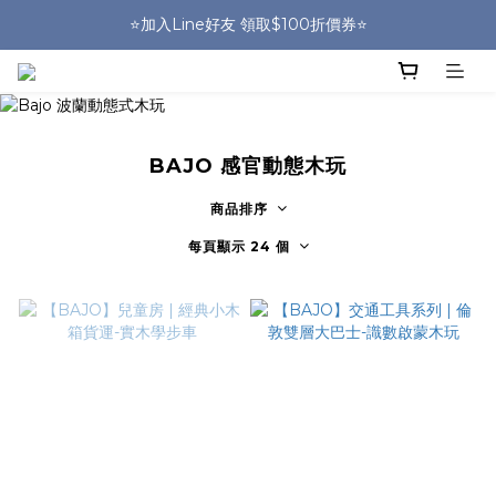
🎒HUGGER實體門市~實背才知道🎒
⭐️加入Line好友 領取$100折價券⭐️
💕HUGGER愛用者分享 月月抽好禮🎁
🎒HUGGER實體門市~實背才知道🎒
BAJO 感官動態木玩
商品排序
每頁顯示 24 個