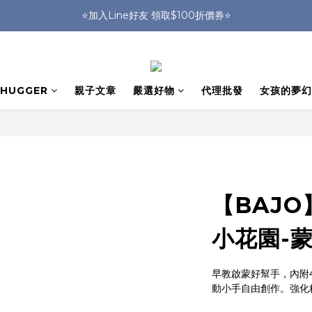
🎒HUGGER實體門市~實背才知道🎒
⭐️加入Line好友 領取$100折價券⭐️
💕HUGGER愛用者分享 月月抽好禮🎁
🎒HUGGER實體門市~實背才知道🎒
HUGGER
親子文章
嚴選好物
代理批發
女孩的夢幻
【BAJO
小花園-
早教啟蒙好幫手，內附
動小手自由創作。強化