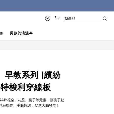
🎀
男孩的浪漫🚓
立即購買
】早教系列 |繽紛
蒙特梭利穿線板
44片花朵、花蕊、葉子等元素，讓孩子動
精細動作、手眼協調，促進大腦發展！