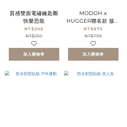
質感雙面電繡鑰匙圈
MODOH x
快樂恐龍
HUGGER聯名款 簇絨
黏土數字畫-飛船
NT$200
NT$675
NT$250
NT$799
加入購物車
加入購物車