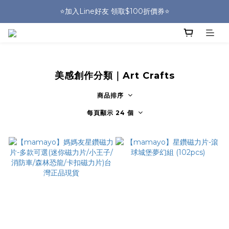
🎒HUGGER實體門市~實背才知道🎒
⭐️加入Line好友 領取$100折價券⭐️
💕HUGGER愛用者分享 月月抽好禮🎁
🎒HUGGER實體門市~實背才知道🎒
美感創作分類｜Art Crafts
商品排序
每頁顯示 24 個