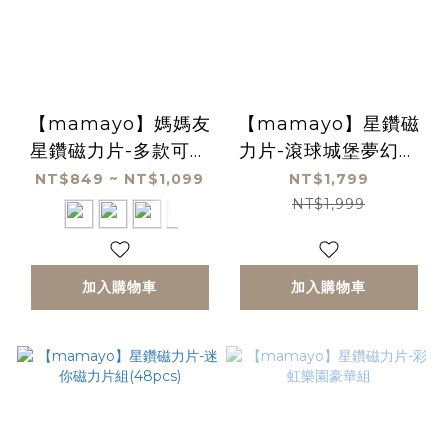
【mamayo】媽媽友
【mamayo】星鑽磁
星鑽磁力片-多款可選
力片-滾球城堡夢幻組
(迷你磁力片/小王子/
(102pcs)
NT$849 ~ NT$1,099
NT$1,799
消防車/森林恐龍/卡扣
NT$1,999
磁力片)台灣正品現貨
加入購物車
加入購物車