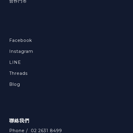
合作門市
HUGGER 的筆袋設計簡潔，容量適中，適合學校和課後使
色
用。搭配 HUGGER 背包一起使用，可以幫助孩子有條理地收
承
納文具，避免文具遺失，增加收納的便利性。 摺疊購物袋：這
帶聯
款摺疊購物袋輕便耐用，且摺疊後體積小，不佔空間，孩子可
不
以隨時放在 HUGGER 背包裡，作為擴充空間的輕便包袋。無
小
論是放課後的活動裝備還是戶外活動中的小物件，這款袋子都
提
Facebook
可以輕鬆應對，成為孩子的好幫手。 掛頸證件套：適合需要掛
背
Instagram
學生證、識別證等證件的孩子，這款證件套不僅方便攜帶，也
HU
能幫助孩子隨時隨地快速取出和收納證件，是孩子上學、戶外
的
LINE
活動的實用小物。兒童警報器：HUGGER 的兒童警報器設計
H
Threads
簡單易用，孩子在遇到突發情況時，只需按下按鈕即可發出響
如
亮的警報聲，提醒周圍的人。這款配件是家長為孩子增加安全
不
Blog
保障的理想選擇，特別適合需要在戶外長時間活動的孩子。 這
存
些配件與 HUGGER 背包的組合不僅提高了便利性，還讓孩子
力和
能夠輕鬆管理自己的物品，同時確保安全，是日常學校和戶外
活動中的理想配搭。三、選購 HUGGER 背包配件時需考慮的
品
三大因素在挑選 HUGGER 背包的配件時，建議家長們優先考
H
聯絡我們
慮以下三個因素：安全性：配件材質必須符合兒童使用的安全
支
Phone / 02 2631 8499