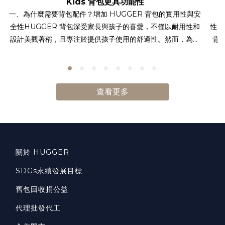
Kids 背包更具功能性
一、為什麼需要背包配件？增加 HUGGER 背包的實用性與安
全性HUGGER 背包深受家長與孩子的喜愛，不僅以耐用性和
性」
設計美觀著稱，且專注於提供孩子使用的舒適性。然而，為了
背
讓背包在各種情境下發揮最佳功能，搭配適合的配件是相當關
睛
鍵的。HUGGER 配件如 Tritan 水壺、兒童棒球帽、筆袋、摺
無毒
疊購物袋、掛頸證件套和兒童警報器，能讓孩子在學校或戶外
重
活動中更安全、更方便地使用背包。這些配件不僅為孩子的日
包
查看更多
常生活提供便利，還能增強背包的實用性與安全性。二、
兒
HUGGER 兒童背包的六大實用配件推薦為了幫助家長在挑選
包
HUGGER 背包的同時，也能選擇最適合的配件，以下是六款
的
備受家長推崇的 HUGGER 配件：Tritan 水壺：HUGGER 的
包
Tritan 水壺材質安全、無毒，適合孩子日常使用。它的輕便設
關於 HUGGER
用
計非常適合搭配 HUGGER 背包，不會增加孩子的負擔，並且
說
SDGs永續發展目標
瓶蓋設計方便開合，讓孩子隨時隨地補充水分。 兒童棒球帽：
性
舊包回收捐公益
HUGGER 兒童棒球帽採用透氣材質，適合戶外活動和校外教
在
學使用，能有效防曬。搭配 HUGGER 背包一起使用，既美觀
即
代理批發代工
又實用，讓孩子在戶外活動中獲得更多保護。 筆袋：
不少