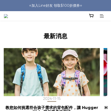
🎒HUGGER實體門市~實背才知道🎒
⭐️加入Line好友 領取$100折價券⭐️
💕HUGGER愛用者分享 月月抽好禮🎁
🎒HUGGER實體門市~實背才知道🎒
最新消息
2024-11-15
教您如何挑選符合孩子需求的背包配件，讓 Hugger
H