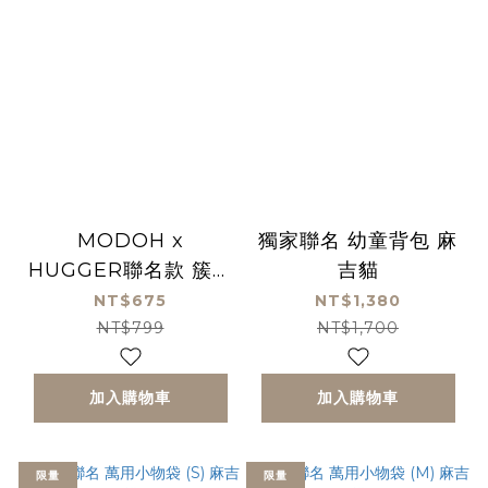
MODOH x
獨家聯名 幼童背包 麻
HUGGER聯名款 簇絨
吉貓
黏土數字畫-酷比龍
NT$675
NT$1,380
NT$799
NT$1,700
加入購物車
加入購物車
限量
限量