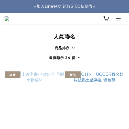
🎒HUGGER實體門市~實背才知道🎒
⭐️加入Line好友 領取$100折價券⭐️
💕HUGGER愛用者分享 月月抽好禮🎁
🎒HUGGER實體門市~實背才知道🎒
人氣聯名
商品排序
每頁顯示 24 個
限量
新品