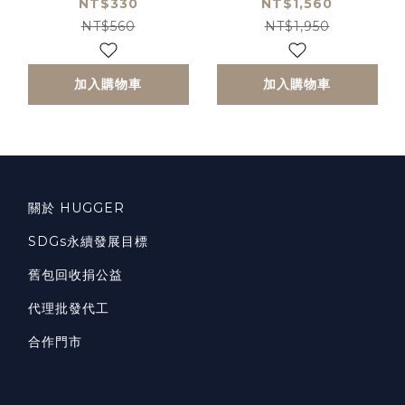
納提袋)
NT$330
NT$1,560
NT$560
NT$1,950
加入購物車
加入購物車
關於 HUGGER
SDGs永續發展目標
舊包回收捐公益
代理批發代工
合作門市