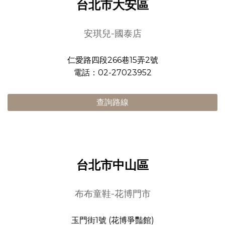
台北市大安區
安琪兒-國泰店
仁愛路四段266巷15弄2號
電話：02-27023952
查詢路線
台北市中山區
布布童鞋-花博門市
玉門街1號 (花博爭豔館)