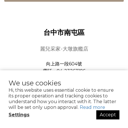
台中市南屯區
麗兒采家-大墩旗艦店
向上路一段604號
電話：04-23263196
We use cookies
查詢路線
Hi, this website uses essential cookie to ensure
its proper operation and tracking cookies to
understand how you interact with it. The latter
will be set only upon approval.
Read more
台中市大里區
Settings
Accept
麗兒采家-國光門市