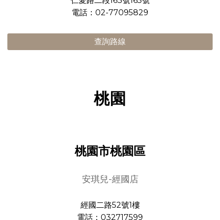
仁愛路二段163號165號
電話：02-77095829
查詢路線
桃園
桃園市桃園區
安琪兒-經國店
經國二路52號1樓
電話：032717599