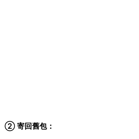
② 寄回舊包：