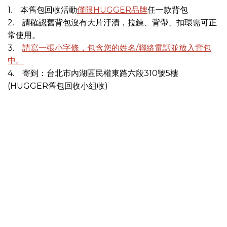
1. 本舊包回收活動
僅限HUGGER品牌
任一款背包
2. 請確認舊背包沒有大片汙漬，拉鍊、背帶、扣環需可正
常使用。
3.
請寫一張小字條，包含您的姓名/聯絡電話並放入背包
中。
4. 寄到：台北市內湖區民權東路六段310號5樓
(HUGGER舊包回收小組收)