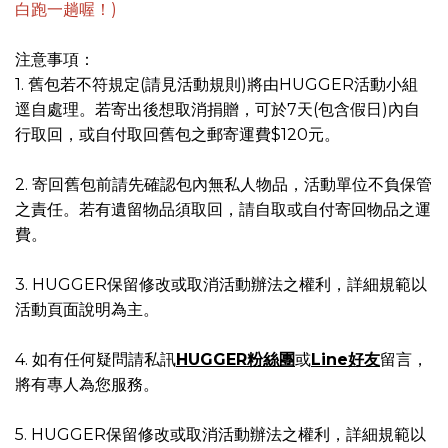
白跑一趟喔！)
注意事項：
1. 舊包若不符規定(請見活動規則)將由HUGGER活動小組
逕自處理。若寄出後想取消捐贈，可於7天(包含假日)內自
行取回，或自付取回舊包之郵寄運費$120元。
2. 寄回舊包前請先確認包內無私人物品，活動單位不負保管
之責任。若有遺留物品須取回，請自取或自付寄回物品之運
費。
3. HUGGER保留修改或取消活動辦法之權利，詳細規範以
活動頁面說明為主。
4. 如有任何疑問請私訊
HUGGER粉絲團
或
Line好友
留言，
將有專人為您服務。
5. HUGGER保留修改或取消活動辦法之權利，詳細規範以