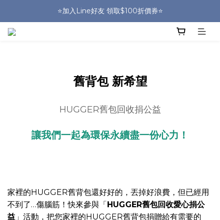
🎒HUGGER實體門市~實背才知道🎒
⭐️加入Line好友 領取$100折價券⭐️
💕HUGGER愛用者分享 月月抽好禮🎁
🎒HUGGER實體門市~實背才知道🎒
舊背包 新希望
HUGGER舊包回收捐公益
讓我們一起為環保永續盡一份心力！
家裡的HUGGER舊背包還好好的，丟掉好浪費，但已經用
不到了…傷腦筋！快來參與「
HUGGER舊包回收愛心捐公
益
」活動，把您家裡的HUGGER舊背包捐贈給有需要的