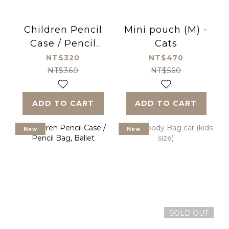
Children Pencil
Mini pouch (M) -
Case / Pencil
Cats
Bag, Space
NT$320
NT$470
NT$360
NT$560
ADD TO CART
ADD TO CART
New
New
SOLD OUT