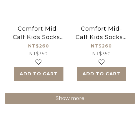
Comfort Mid-
Comfort Mid-
Calf Kids Socks -
Calf Kids Socks -
princess
Little Car
NT$260
NT$260
NT$350
NT$350
ADD TO CART
ADD TO CART
Show more