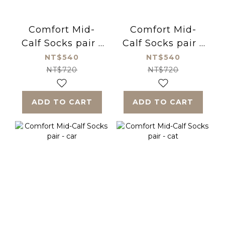
Comfort Mid-
Comfort Mid-
Calf Socks pair -
Calf Socks pair -
princess
Happy Dinosaur
NT$540
NT$540
NT$720
NT$720
ADD TO CART
ADD TO CART