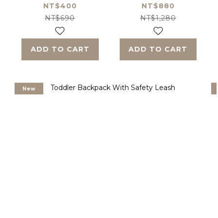
size)
NT$400
NT$880
NT$690
NT$1,280
ADD TO CART
ADD TO CART
New