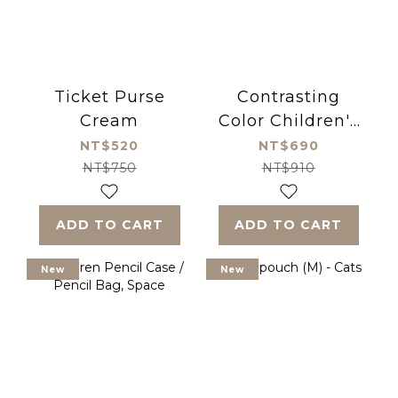
Ticket Purse
Contrasting
Cream
Color Children's
Baseball Cap -
NT$520
NT$690
Khaki
NT$750
NT$910
ADD TO CART
ADD TO CART
New
New