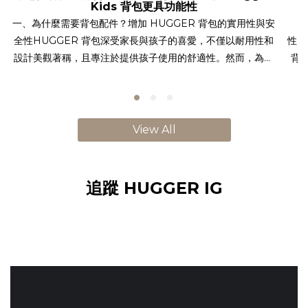
Kids 背包更具功能性
一、為什麼需要背包配件？增加 HUGGER 背包的實用性與安
全性HUGGER 背包深受家長與孩子的喜愛，不僅以耐用性和
性」
設計美觀著稱，且專注於提供孩子使用的舒適性。然而，為了
背
讓背包在各種情境下發揮最佳功能，搭配適合的配件是相當關
睛
鍵的。HUGGER 配件如 Tritan 水壺、兒童棒球帽、筆袋、摺
無毒
疊購物袋、掛頸證件套和兒童警報器，能讓孩子在學校或戶外
重
活動中更安全、更方便地使用背包。這些配件不僅為孩子的日
包
View All
常生活提供便利，還能增強背包的實用性與安全性。二、
兒
HUGGER 兒童背包的六大實用配件推薦為了幫助家長在挑選
包
HUGGER 背包的同時，也能選擇最適合的配件，以下是六款
的
追蹤 HUGGER IG
備受家長推崇的 HUGGER 配件：Tritan 水壺：HUGGER 的
包
Tritan 水壺材質安全、無毒，適合孩子日常使用。它的輕便設
用
計非常適合搭配 HUGGER 背包，不會增加孩子的負擔，並且
說
瓶蓋設計方便開合，讓孩子隨時隨地補充水分。 兒童棒球帽：
性
HUGGER 兒童棒球帽採用透氣材質，適合戶外活動和校外教
在
學使用，能有效防曬。搭配 HUGGER 背包一起使用，既美觀
即
又實用，讓孩子在戶外活動中獲得更多保護。 筆袋：
不少