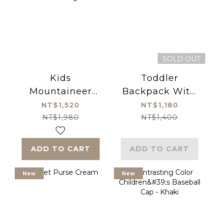
SOLD OUT
Kids
Toddler
Mountaineer
Backpack With
Backpack , Blue
Safety Leash ,
NT$1,520
NT$1,180
Star Camouflage
Puppy
NT$1,980
NT$1,400
ADD TO CART
ADD TO CART
New
New