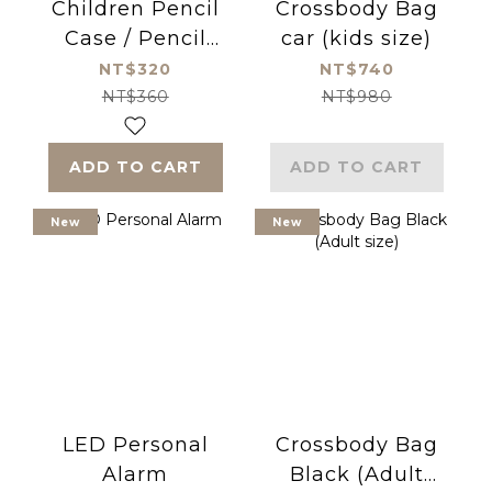
Children Pencil
Crossbody Bag
Case / Pencil
car (kids size)
Bag, Ballet
NT$320
NT$740
NT$360
NT$980
ADD TO CART
ADD TO CART
New
New
LED Personal
Crossbody Bag
Alarm
Black (Adult