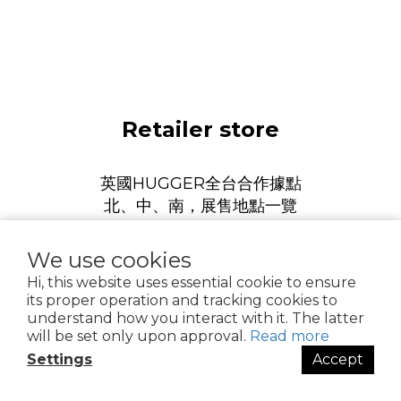
Retailer store
英國HUGGER全台合作據點
北、中、南，展售地點一覽
誠摯邀請您前往現場體驗
We use cookies
more
Hi, this website uses essential cookie to ensure
its proper operation and tracking cookies to
understand how you interact with it. The latter
will be set only upon approval.
Read more
Settings
Accept
FAQ