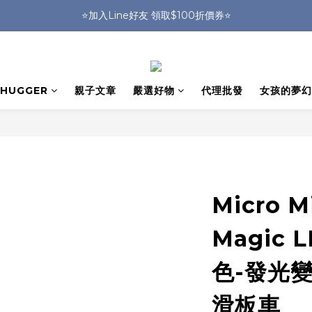
🎒HUGGER實體門市~實背才知道🎒
⭐️加入Line好友 領取$100折價券⭐️
💕HUGGER愛用者分享 月月抽好禮🎁
🎒HUGGER實體門市~實背才知道🎒
HUGGER
親子文章
嚴選好物
代理批發
女孩的夢幻
Micro M
Magic
色-發光變
滑板車