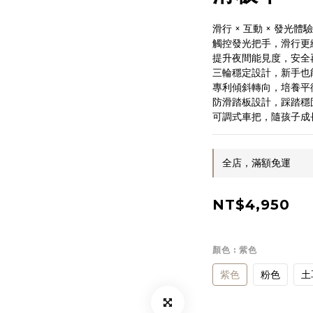
滑行 × 互動 × 發光
觸控發光把手，滑行更
提升夜間能見度，安全
三輪穩定設計，新手也
專利傾斜轉向，培養平
防滑踏板設計，踩踏穩
可調式車把，隨孩子成
全店，滿額免運
NT$4,950
顏色
: 紫色
紫色
粉色
土