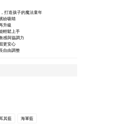
體驗，打造孩子的魔法童年
繽紛吸睛
再升級
能輕鬆上手
衡感與協調力
固更安心
長自由調整
耳其藍
海軍藍