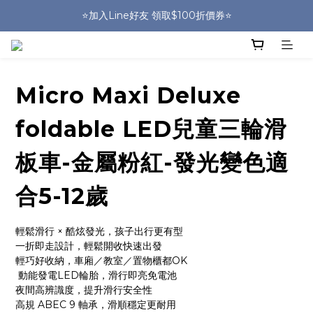
🎒HUGGER實體門市~實背才知道🎒
⭐️加入Line好友 領取$100折價券⭐️
💕HUGGER愛用者分享 月月抽好禮🎁
🎒HUGGER實體門市~實背才知道🎒
Micro Maxi Deluxe
foldable LED兒童三輪滑
板車-金屬粉紅-發光變色適
合5-12歲
輕鬆滑行 × 酷炫發光，孩子出行更有型
一折即走設計，輕鬆開收快速出發
輕巧好收納，車廂／教室／置物櫃都OK
 動能發電LED輪胎，滑行即亮免電池
夜間高辨識度，提升滑行安全性
高規 ABEC 9 軸承，滑順穩定更耐用