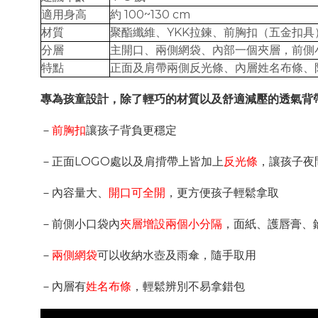
適用身高
約 100~130 cm
材質
聚酯纖維、YKK拉鍊、前胸扣（五金扣具
分層
主開口、兩側網袋、內部一個夾層，前側
特點
正面及肩帶兩側反光條、內層姓名布條、
專為孩童設計，除了輕巧的材質以及舒適減壓的透氣背
－
前胸扣
讓孩子背負更穩定
－正面LOGO處以及肩揹帶上皆加上
反光條
，讓孩子夜
－
內容量大、
開口可全開
，
更方便孩子輕鬆拿取
－前側小口袋
內
夾層增設兩個小分隔
，面紙、護唇膏、
－
兩側網袋
可以收納水壺及雨傘，隨手取用
－內層有
姓名布條
，輕鬆辨別不易拿錯包