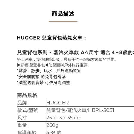
商品描述
HUGGER 兒童背包蒸氣火車：
兒童背包系列 - 蒸汽火車款 A4尺寸 適合４~8歲
搭上列車，準備隨時出發，與孩子們一起探索未知的世界。
▶超輕 兒童書包◀幼兒園與戶外旅行推薦!
*露營、散步、玩水、戶外運動皆宜
*安全前胸扣 避免背包滑落
*減壓透氣背帶 可依身高調整
商品規格
品牌
HUGGER
款式/型號
兒童背包-蒸汽火車/HBPL-5031
尺寸
25 x 13 x 35 cm
重量
260g
建議年齡
4~8 歲