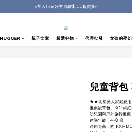
🎒HUGGER實體門市~實背才知道🎒
⭐️加入Line好友 領取$100折價券⭐️
💕HUGGER愛用者分享 月月抽好禮🎁
🎒HUGGER實體門市~實背才知道🎒
HUGGER
親子文章
嚴選好物
代理批發
女孩的夢幻
兒童背包
★★明星藝人家庭愛用
推薦後背包、KOL網
幼兒園與戶外旅行推薦
建議年齡：4~8 歲
適用身高：約 100~130