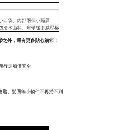
）
小口袋、內部兩個小隔層
防潑水面料、肩帶緩衝減壓棉
帶之外，還有更多貼心細節：
間行走加倍安全
鑰匙、髮圈等小物件不再撈不到