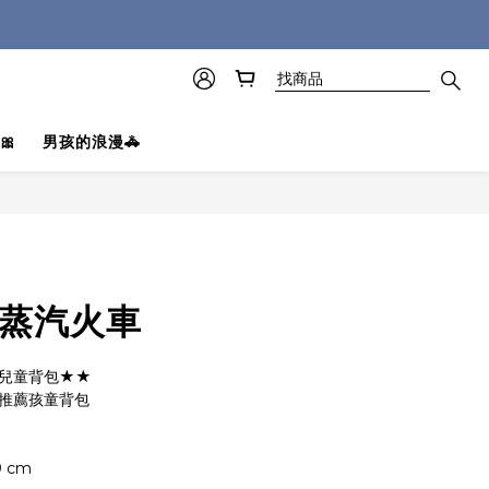
🎀
男孩的浪漫🚓
 蒸汽火車
兒童背包★★
紅推薦孩童背包
 cm