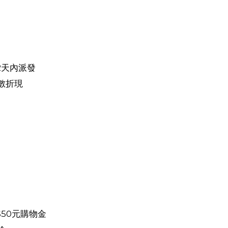
2天內派發
數折現
50元購物金