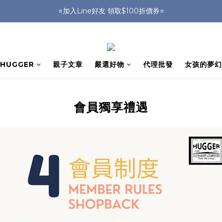
🎒HUGGER實體門市~實背才知道🎒
⭐️加入Line好友 領取$100折價券⭐️
💕HUGGER愛用者分享 月月抽好禮🎁
🎒HUGGER實體門市~實背才知道🎒
HUGGER
親子文章
嚴選好物
代理批發
女孩的夢幻
會員獨享禮遇