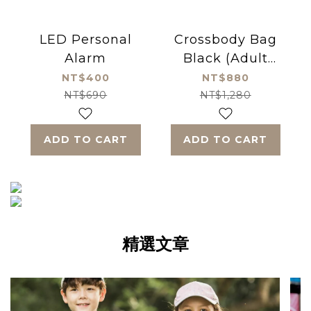
LED Personal
Crossbody Bag
Alarm
Black (Adult
size)
NT$400
NT$880
NT$690
NT$1,280
ADD TO CART
ADD TO CART
精選文章