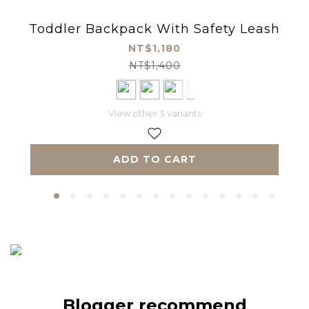
Toddler Backpack With Safety Leash
NT$1,180
NT$1,400
View other 3 variants
ADD TO CART
Blogger recommend