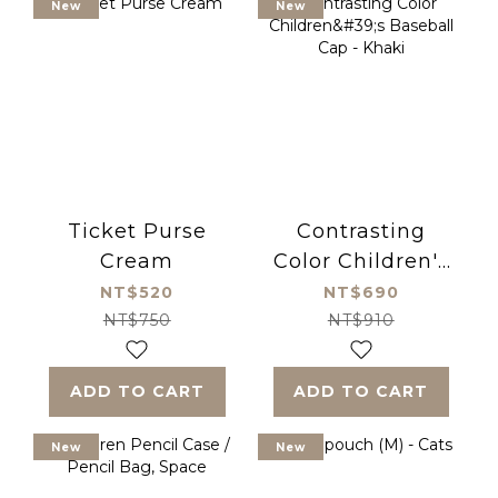
New
New
Ticket Purse
Contrasting
Cream
Color Children's
Baseball Cap -
NT$520
NT$690
Khaki
NT$750
NT$910
ADD TO CART
ADD TO CART
New
New