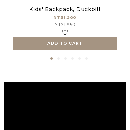
Kids' Backpack, Duckbill
NT$1,560
NT$1,950
ADD TO CART