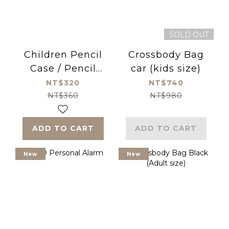
SOLD OUT
Children Pencil
Crossbody Bag
Case / Pencil
car (kids size)
Bag, Ballet
NT$320
NT$740
NT$360
NT$980
ADD TO CART
ADD TO CART
New
New