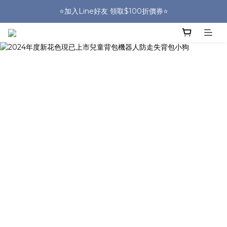
🎒HUGGER實體門市~實背才知道🎒
⭐️加入Line好友 領取$100折價券⭐️
💕HUGGER愛用者分享 月月抽好禮🎁
🎒HUGGER實體門市~實背才知道🎒