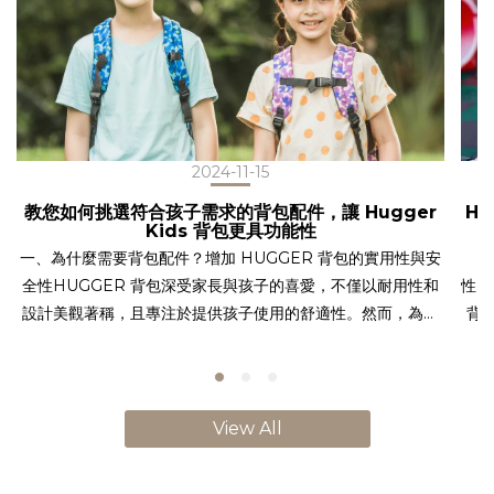
2024-11-15
教您如何挑選符合孩子需求的背包配件，讓 Hugger
H
Kids 背包更具功能性
一、為什麼需要背包配件？增加 HUGGER 背包的實用性與安
全性HUGGER 背包深受家長與孩子的喜愛，不僅以耐用性和
性」
設計美觀著稱，且專注於提供孩子使用的舒適性。然而，為了
背
讓背包在各種情境下發揮最佳功能，搭配適合的配件是相當關
睛
鍵的。HUGGER 配件如 Tritan 水壺、兒童棒球帽、筆袋、摺
無毒
疊購物袋、掛頸證件套和兒童警報器，能讓孩子在學校或戶外
重
活動中更安全、更方便地使用背包。這些配件不僅為孩子的日
包
View All
常生活提供便利，還能增強背包的實用性與安全性。二、
兒
HUGGER 兒童背包的六大實用配件推薦為了幫助家長在挑選
包