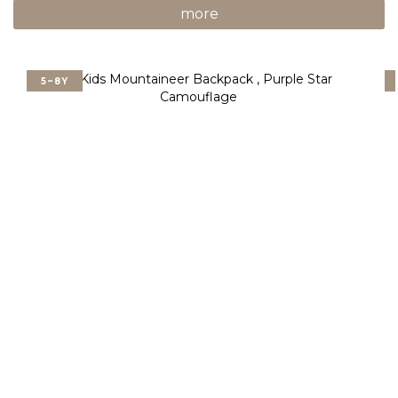
more
5~8Y