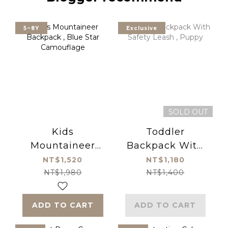
5~8Y
Exclusive
SOLD OUT
Kids
Toddler
Mountaineer
Backpack With
Backpack , Blue
Safety Leash ,
NT$1,520
NT$1,180
Star Camouflage
Puppy
NT$1,980
NT$1,400
ADD TO CART
ADD TO CART