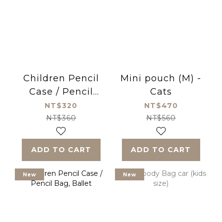
Children Pencil
Mini pouch (M) -
Case / Pencil
Cats
Bag, Space
NT$320
NT$470
NT$360
NT$560
ADD TO CART
ADD TO CART
New
New