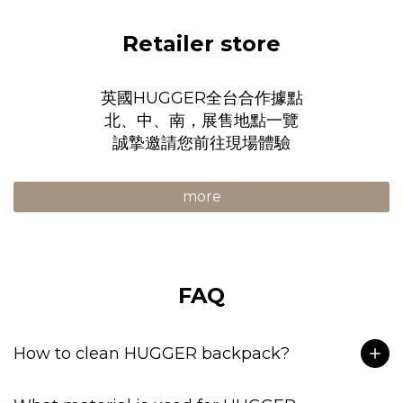
否有磨損或電池耗盡情況，適時更換，以確保安全性。妥善保
所
養這些配件，既能延長使用壽命，也能保持產品的良好狀態，
體
Retailer store
讓孩子在使用時獲得最佳體驗。
更
絕
英國HUGGER全台合作據點
的
北、中、南，展售地點一覽
決
誠摯邀請您前往現場體驗
H
為
more
FAQ
How to clean HUGGER backpack?