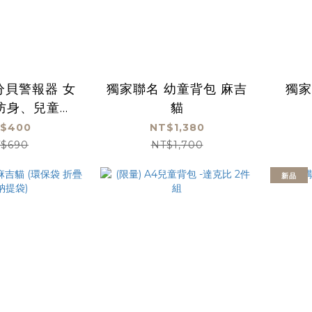
分貝警報器 女
獨家聯名 幼童背包 麻吉
獨家
防身、兒童老
貓
人呼救
$400
NT$1,380
$690
NT$1,700
新品