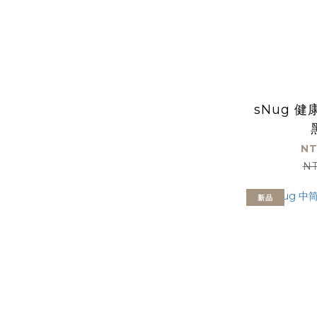
sNug 
NT
NT
新品