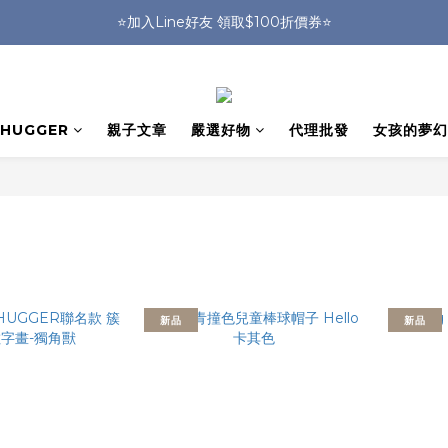
🎒HUGGER實體門市~實背才知道🎒
⭐️加入Line好友 領取$100折價券⭐️
💕HUGGER愛用者分享 月月抽好禮🎁
🎒HUGGER實體門市~實背才知道🎒
HUGGER
親子文章
嚴選好物
代理批發
女孩的夢幻
新品
新品