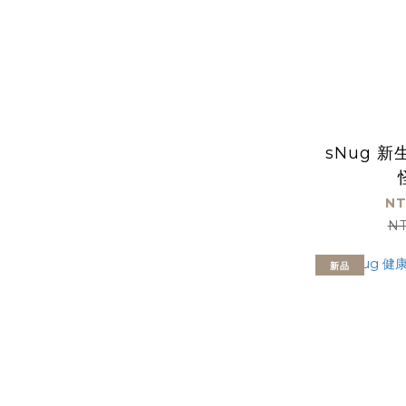
sNug 
NT
NT
新品