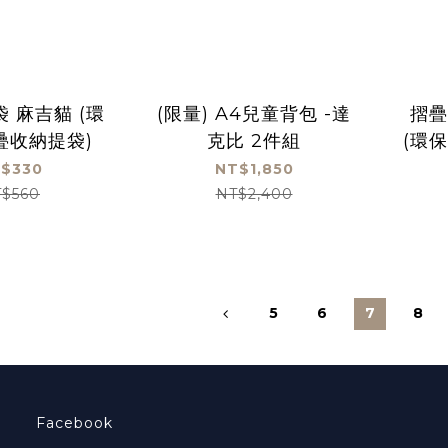
 麻吉貓 (環
(限量) A4兒童背包 -達
摺疊
疊收納提袋)
克比 2件組
(環
$330
NT$1,850
$560
NT$2,400
5
6
7
8
Facebook