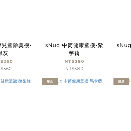
健康兒童除臭襪-
sNug 中筒健康童襪-紫
sNu
黑灰
芋藕
$260
NT$280
$360
NT$380
新品
新品