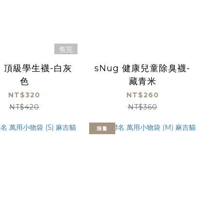
售完
g 頂級學生襪-白灰
sNug 健康兒童除臭襪-
色
藏青米
NT$320
NT$260
NT$420
NT$360
限量