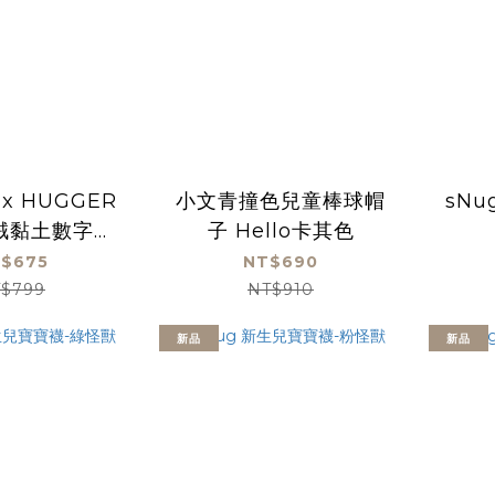
x HUGGER
小文青撞色兒童棒球帽
sN
絨黏土數字畫-
子 Hello卡其色
獨角獸
$675
NT$690
$799
NT$910
新品
新品