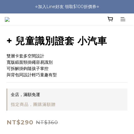
🎒HUGGER實體門市~實背才知道🎒
⭐️加入Line好友 領取$100折價券⭐️
💕HUGGER愛用者分享 月月抽好禮🎁
🎒HUGGER實體門市~實背才知道🎒
+ 兒童識別證套 小汽車
雙層卡套多空間設計
寬版緞面頸掛繩容易識別
可拆解掛鉤隨孩子掌控
與背包同設計輕巧童趣有型
全店，滿額免運
指定商品，團購滿額贈
NT$290
NT$360