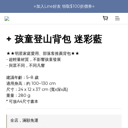
🎒HUGGER實體門市~實背才知道🎒
⭐️加入Line好友 領取$100折價券⭐️
💕HUGGER愛用者分享 月月抽好禮🎁
🎒HUGGER實體門市~實背才知道🎒
+ 孩童登山背包 迷彩藍
★★明星家庭愛用、部落客推薦背包★★
- 超輕量材質，不影響孩童發展
- 與眾不同，不同凡響
建議年齡：5~8 歲
適用身高：約 100~130 cm
尺寸：24 x 12 x 37 cm (寬x深x高)
重量：280 g
* 可放A4尺寸書本
全店，滿額免運