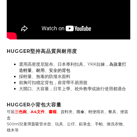
HUGGER堅持高品質與耐用度
選用高密度尼龍布、日本專利扣具、YKK拉鍊，
為孩童打
造輕量、耐用、安全的背包
採輕量、無毒的防潑水面料
前胸可扣穩定背包，肩背帶不易滑脫
大開口、大容量，日常上學、校外教學或旅行使用都適合
HUGGER小背包大容量
可裝
三色碗
、
A4文件
、
書籍
、資料夾、
雨傘
、輕便雨衣、餐具、便當
盒
500ml兒童彈蓋吸管水壺、玩具、公仔、鉛筆盒、手帕、換洗衣物、
積木等