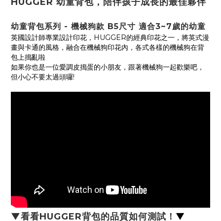
HUGGER 幼童背包，陪伴孩子成長的最佳夥伴
幼童背包系列 - 機械狗款 B5尺寸 適合3~7歲的幼童
英國設計師專業設計印花，HUGGER的經典印花之一，將英式漫
畫與卡通的風格，融合在機械狗印花內，各式各樣的機械狗在背
包上搗亂啦
如果你也是一位愛調皮搗蛋的小朋友，跟著機械狗一起歡樂吧，
但小心不要太過頭囉!
▼看看HUGGER背包的品質如何測試！
▼