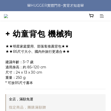
🎒HUGGER實體門市~實背才知道🎒
⭐️加入Line好友 領取$100折價券⭐️
💕HUGGER愛用者分享 月月抽好禮🎁
+ 幼童背包 機械狗
🎒HUGGER實體門市~實背才知道🎒
★★明星家庭愛用、部落客推薦背包★★
★★B5尺寸大小、國內外旅行更適合★★
建議年齡：3~7 歲
適用身高：約 85~120 cm
尺寸：24 x 13 x 30 cm 
重量：250 g
* 可放B5尺寸書本
全店，滿額免運
指定商品，團購滿額贈