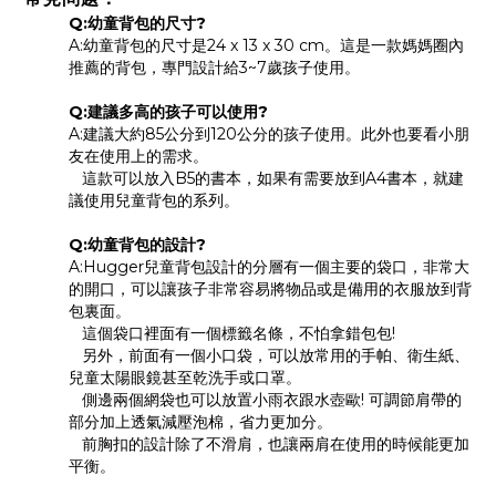
Q:幼童背包的尺寸?
A:幼童背包的尺寸是24 x 13 x 30 cm。這是一款媽媽圈內
推薦的背包，專門設計給3~7歲孩子使用。
Q:建議多高的孩子可以使用?
A:建議大約85公分到120公分的孩子使用。此外也要看小朋
友在使用上的需求。
這款可以放入B5的書本，如果有需要放到A4書本，就建
議使用兒童背包的系列。
Q:
幼童
背包的設計?
A:Hugger兒童背包設計的分層有一個主要的袋口，非常大
的開口，可以讓孩子非常容易將物品或是備用的衣服放到背
包裏面。
這個袋口裡面有一個標籤名條，不怕拿錯包包!
另外，前面有一個小口袋，可以放常用的手帕、衛生紙、
兒童太陽眼鏡甚至乾洗手或口罩。
側邊兩個網袋也可以放置小雨衣跟水壺歐! 可調節肩帶的
部分加上透氣減壓泡棉，省力更加分。
前胸扣的設計除了不滑肩，也讓兩肩在使用的時候能更加
平衡。