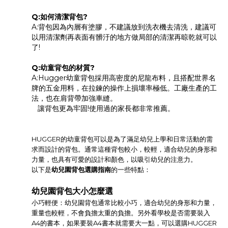
Q:如何清潔背包?
A:背包因為內層有塗膠，不建議放到洗衣機去清洗，建議可
以用清潔劑再表面有髒汙的地方做局部的清潔再晾乾就可以
了!
Q:幼童背包的材質?
A:Hugger幼童背包採用高密度的尼龍布料，且搭配世界名
牌的五金用料，在拉鍊的操作上損壞率極低。工廠生產的工
法，也在肩背帶加強車縫。
讓背包更為牢固!使用過的家長都非常推薦。
HUGGER的幼童背包可以是為了滿足幼兒上學和日常活動的需
求而設計的背包。通常這種背包較小，較輕，適合幼兒的身形和
力量，也具有可愛的設計和顏色，以吸引幼兒的注意力。
以下是
幼兒園背包選購指南
的一些特點：
幼兒園背包大小怎麼選
小巧輕便：幼兒園背包通常比較小巧，適合幼兒的身形和力量，
重量也較輕，不會負擔太重的負擔。另外看學校是否需要裝入
A4的書本，如果要裝A4書本就需要大一點，可以選購HUGGER