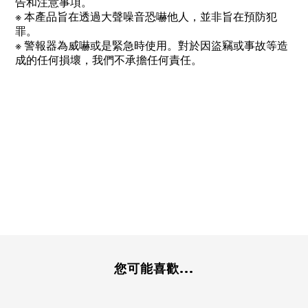
告和注意事項。
※
本產品旨在透過大聲噪音恐嚇他人，並非旨在預防犯
罪。
※
警報器為威嚇或是緊急時使用。
對於因盜竊或事故等造
成的任何損壞，我們不承擔任何責任。
安全蜂鳴器 到校 緊急蜂鳴器 安全蜂鳴器 安全警報器 安全
鈴 音量 安全用品 書包 上學 通勤 小學生 兒童 幼兒 女性女
孩男孩嚇阻效果綁架預防，猥褻預防，防身術，外出，春
假，暑假，寒假，連續假期，訓練營，暑期培訓，補習
班，課程，輕鬆，方便，獨自行走，獨自行走、露營、戶
外、走失的孩子、防災、通知、緊急、上學準備、更換、
新學期、夜行、夜晚、回家的路、回補習班、自衛、驅除
猥褻者、禮物、贈品
您可能喜歡...