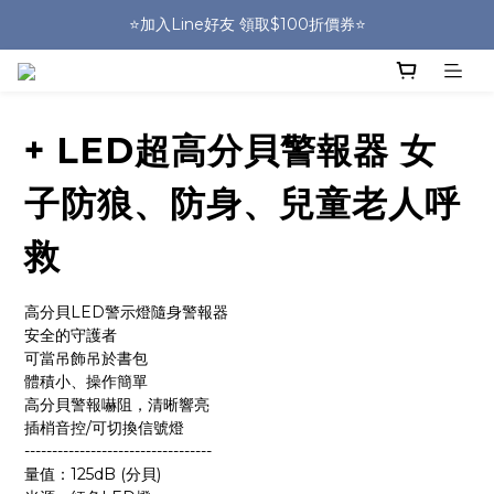
🎒HUGGER實體門市~實背才知道🎒
⭐️加入Line好友 領取$100折價券⭐️
💕HUGGER愛用者分享 月月抽好禮🎁
🎒HUGGER實體門市~實背才知道🎒
+ LED超高分貝警報器 女
子防狼、防身、兒童老人呼
救
高分貝LED警示燈隨身警報器
安全的守護者
可當吊飾吊於書包
體積小、操作簡單
高分貝警報嚇阻，清晰響亮
插梢音控/可切換信號燈
----------------------------------
量值：125dB (分貝)