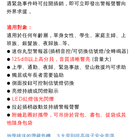
遇緊急事件時可拉開插銷，即可立即發出警報聲響向
外界求援 。
適用對象：
適用於任何年齡層，單身女性、學生、家庭主婦、上
班族、銀髮族、夜歸族…等。
迷你丸型警報器(插梢音控/可切換信號燈/
全蜂鳴器
)
●
125dB以上高分貝，音質清晰響亮
(
音量大)
●
上學、通勤、
夜歸、緊急事故、登山救援均可求助
●
獨居或年長者需要協助
●
側面按鈕可控制信號燈切換
●
亮燈持續或閃燈顯示
●
LED紅燈強光閃爍
●
拉起插梢啟動並持續警報聲響
●
附鑰匙圈好攜帶，可吊掛於背包、書包、提袋或其
●
他隨身包袋
放學接送的潛藏危機，３大原則提高孩子安全意識