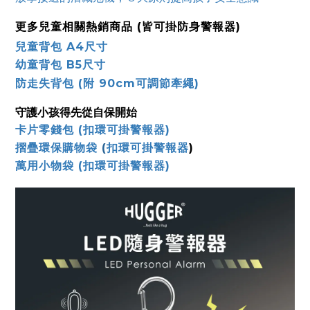
更多兒童相關熱銷商品 (皆可掛防身警報器)
兒童背包 A4尺寸
幼童背包 B5尺寸
防走失背包 (附 90cm可調節牽繩)
守護小孩得先從自保開始
卡片零錢包 (扣環可掛警報器)
摺疊環保購物袋
(
扣環可掛警報器
)
萬用小物袋 (
扣環可掛警報器)