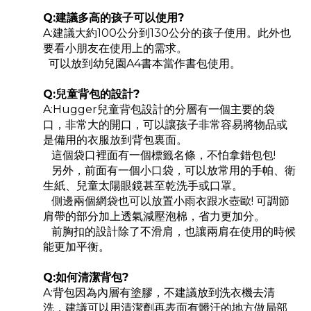
Q:建議多高的孩子可以使用?
A:建議大約100公分到130公分的孩子使用。此外也
要看小朋友在使用上的需求。
可以放到幼兒園A4書本當作書包使用。
Q:
兒童
背包的設計?
A:Hugger兒童背包設計的分層有一個主要的袋
口，非常大的開口，可以讓孩子非常容易將物品或
是備用的衣服放到背包裏面。
這個袋口裡面有一個標籤名條，不怕拿錯包包!
另外，前面有一個小口袋，可以放常用的手帕、衛
生紙、兒童太陽眼鏡甚至乾洗手或口罩。
側邊兩個網袋也可以放置小雨衣跟水壺歐! 可調節
肩帶的部分加上透氣減壓泡棉，省力更加分。
前胸扣的設計除了不滑肩，也讓兩肩在使用的時候
能更加平衡。
Q:如何清潔背包?
A:背包因為內層有塗膠，不建議放到洗衣機去清
洗，建議可以用清潔劑再表面有髒汙的地方做局部