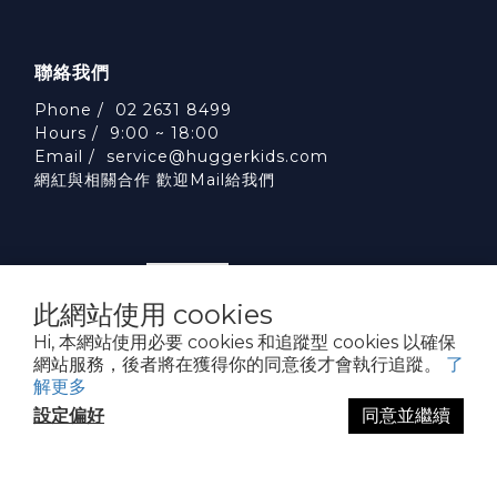
聯絡我們
Phone / 02 2631 8499
Hours / 9:00 ~ 18:00
Email /
service@huggerkids.com
網紅與相關合作 歡迎Mail給我們
此網站使用 cookies
威斯邁國際有限公司 統一編號:53563252
Hi, 本網站使用必要 cookies 和追蹤型 cookies 以確保
台北市內湖區民權東路六段310號5樓
網站服務，後者將在獲得你的同意後才會執行追蹤。
了
解更多
設定偏好
同意並繼續
立即購買