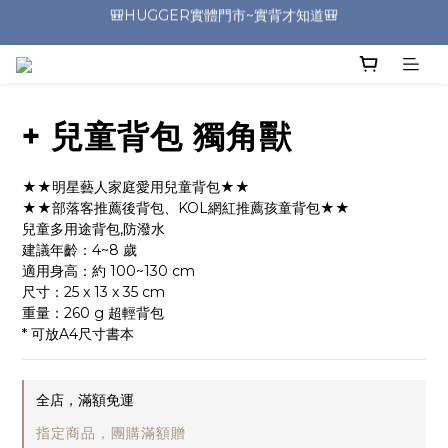
🎒HUGGER實體門市~實背才知道🎒
⭐️加入Line好友 領取$100折價券⭐️
💕HUGGER愛用者分享 月月抽好禮🎁
🎒HUGGER實體門市~實背才知道🎒
+ 兒童背包 獨角獸
★★明星藝人家庭愛用兒童背包★★
★★部落客推薦後背包、KOL網紅推薦孩童背包★★
兒童多用途背包,防潑水
建議年齡：4~8 歲
適用身高：約 100~130 cm
尺寸：25 x 13 x 35 cm 
重量：260 g 超輕背包
* 可放A4尺寸書本
全店，滿額免運
指定商品，團購滿額贈