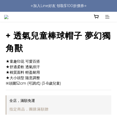
🎒HUGGER實體門市~實背才知道🎒
⭐️加入Line好友 領取$100折價券⭐️
💕HUGGER愛用者分享 月月抽好禮🎁
🎒HUGGER實體門市~實背才知道🎒
+ 透氣兒童棒球帽子 夢幻獨
角獸
★童趣印花 可愛百搭
★舒適柔軟 透氣排汗
★棉質面料 輕盈耐用
★大小頭型 隨意調整
※頭圍52cm (可調式) (3-8歲兒童)
全店，滿額免運
指定商品，團購滿額贈