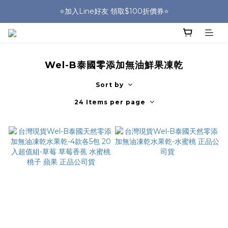
🎒HUGGER實體門市~實背才知道🎒
⭐️加入Line好友 領取$100折價券⭐️
💕HUGGER愛用者分享 月月抽好禮🎁
🎒HUGGER實體門市~實背才知道🎒
Wel-B泰國零添加無油鮮果凍乾
Sort by
24 Items per page