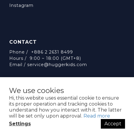
Instagram
CONTACT
Phone / +886 2 2631 8499
Hours / 9:00 ~ 18:00 (GMT+8)
Email /
service@huggerkids.com
We use cookies
Hi, this website uses essential cookie to ensure
its proper operation and tracking cookies to
威斯邁國際有限公司 統一編號:53563252
understand how you interact with it. The latter
台北市內湖區民權東路六段310號5樓
will be set only upon approval.
Read more
Settings
Accept