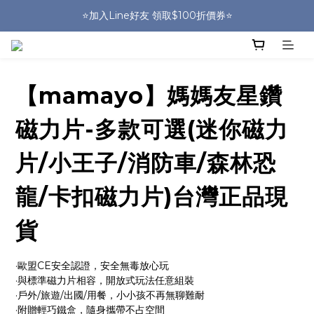
🎒HUGGER實體門市~實背才知道🎒
⭐️加入Line好友 領取$100折價券⭐️
💕HUGGER愛用者分享 月月抽好禮🎁
🎒HUGGER實體門市~實背才知道🎒
【mamayo】媽媽友星鑽
磁力片-多款可選(迷你磁力
片/小王子/消防車/森林恐
龍/卡扣磁力片)台灣正品現
貨
·歐盟CE安全認證，安全無毒放心玩
·與標準磁力片相容，開放式玩法任意組裝
·戶外/旅遊/出國/用餐，小小孩不再無聊難耐
·附贈輕巧鐵盒，隨身攜帶不占空間