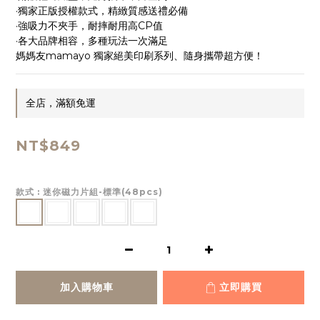
·獨家正版授權款式，精緻質感送禮必備
·強吸力不夾手，耐摔耐用高CP值
·各大品牌相容，多種玩法一次滿足
媽媽友mamayo 獨家絕美印刷系列、隨身攜帶超方便！
全店，滿額免運
NT$849
款式
: 迷你磁力片組-標準(48pcs)
加入購物車
立即購買