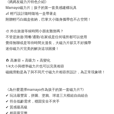
《媽媽友磁力片特色介紹》
Mamayo磁力片｜孩子的第一套美感建構玩具
👶 輕巧設計隨時隨地一盒帶著走
附贈輕巧白鐵盒收納，巴掌大小隨身攜帶也不占空間！
🎨 外出旅遊等候時間小朋友難熬嗎？
不管是旅遊/用餐/通勤/在家或是任何場所都可以使用
覺得無聊或是等待時間太漫長，大磁力片卻又不好攜帶
迷你磁力片完美的解決這項困擾！
🧲 高兼容 × 高吸力 × 高變化
1/4大小與標準磁力片也可以完美相容
磁鐵滑動是為了與不同尺寸磁力片相容所設計，為正常現象唷！
《為什麼選擇mamayo作為孩子的第一套磁力片?》
✔ 玩法最豐富，拼圖、塗鴉、球道三大模組自由組合
✔ 符合低齡需求，穩固安全不夾手
✔ 質感最高級
✔ 相容最完整