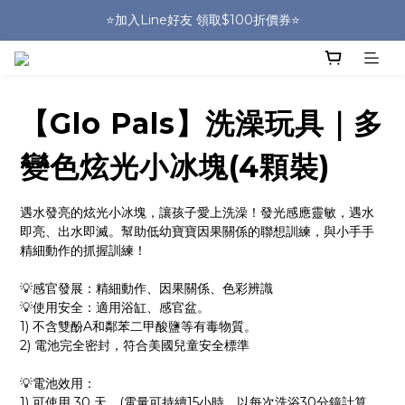
🎒HUGGER實體門市~實背才知道🎒
⭐️加入Line好友 領取$100折價券⭐️
💕HUGGER愛用者分享 月月抽好禮🎁
🎒HUGGER實體門市~實背才知道🎒
【Glo Pals】洗澡玩具｜多
變色炫光小冰塊(4顆裝)
遇水發亮的炫光小冰塊，讓孩子愛上洗澡！發光感應靈敏，遇水
即亮、出水即滅。幫助低幼寶寶因果關係的聯想訓練，與小手手
精細動作的抓握訓練！
💡感官發展：精細動作、因果關係、色彩辨識
💡使用安全：適用浴缸、感官盆。
1) 不含雙酚A和鄰苯二甲酸鹽等有毒物質。
2) 電池完全密封，符合美國兒童安全標準
💡電池效用：
1) 可使用 30 天。(電量可持續15小時，以每次洗浴30分鐘計算，