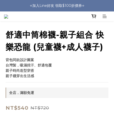
🎒HUGGER實體門市~實背才知道🎒
⭐️加入Line好友 領取$100折價券⭐️
💕HUGGER愛用者分享 月月抽好禮🎁
🎒HUGGER實體門市~實背才知道🎒
舒適中筒棉襪-親子組合 快
樂恐龍 (兒童襪+成人襪子)
背包同款設計圖案
台灣製，吸濕排汗、舒適包覆
親子時尚造型穿搭
親子襪穿出生活感
全店，滿額免運
NT$540
NT$720