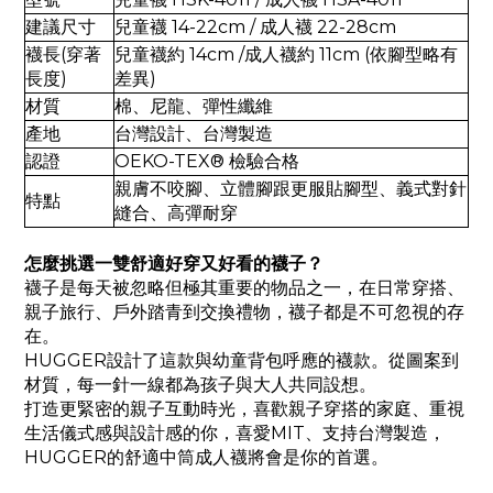
建議尺寸
兒童襪 14-22cm / 成人襪 22-28cm
襪長(穿著
兒童襪約 14cm /成人襪約 11cm (依腳型略有
長度)
差異)
材質
棉、尼龍、彈性纖維
產地
台灣設計、台灣製造
認證
OEKO-TEX® 檢驗合格
親膚不咬腳、立體腳跟更服貼腳型、義式對針
特點
縫合、高彈耐穿
怎麼挑選一雙舒適好穿又好看的襪子？
襪子是每天被忽略但極其重要的物品之一，在日常穿搭、
親子旅行、戶外踏青到交換禮物，襪子都是不可忽視的存
在。
HUGGER設計了這款與幼童背包呼應的襪款。從圖案到
材質，每一針一線都為孩子與大人共同設想。
打造更緊密的親子互動時光，
喜歡親子穿搭的家庭、重視
生活儀式感與設計感的你，喜愛MIT、支持台灣製造，
HUGGER的舒適中筒成人襪將會是你的首選。