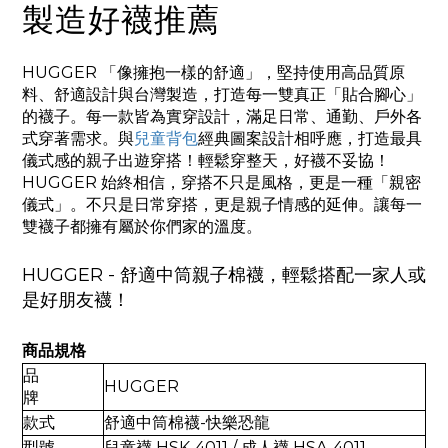
製造好襪推薦
HUGGER 「像擁抱一樣的舒適」，堅持使用高品質原
料、舒適設計與台灣製造，打造每一雙真正「貼合腳心」
的襪子。每一款皆為實穿設計，滿足日常、通勤、戶外各
式穿著需求。與
兒童背包
經典圖案設計相呼應，打造最具
儀式感的親子出遊穿搭！輕鬆穿整天，好襪不妥協！
HUGGER 始終相信，穿搭不只是風格，更是一種「親密
儀式」。不只是日常穿搭，更是親子情感的延伸。讓每一
雙襪子都擁有屬於你們家的溫度。
HUGGER - 舒適中筒親子棉襪，
輕鬆
搭配一家人
或
是好朋友襪！
商品規格
品
HUGGER
牌
款式
舒適中筒棉襪-快樂恐龍
型號
兒童襪 HSK-4011 / 成人襪 HSA-4011