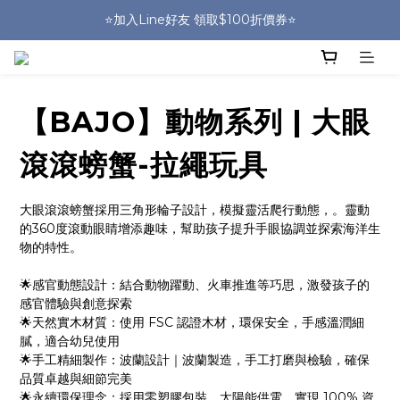
🎒HUGGER實體門市~實背才知道🎒
⭐️加入Line好友 領取$100折價券⭐️
💕HUGGER愛用者分享 月月抽好禮🎁
🎒HUGGER實體門市~實背才知道🎒
【BAJO】動物系列 | 大眼
滾滾螃蟹-拉繩玩具
大眼滾滾螃蟹採用三角形輪子設計，模擬靈活爬行動態，。靈動
的360度滾動眼睛增添趣味，幫助孩子提升手眼協調並探索海洋生
物的特性。
🌟感官動態設計：結合動物躍動、火車推進等巧思，激發孩子的
感官體驗與創意探索
🌟天然實木材質：使用 FSC 認證木材，環保安全，手感溫潤細
膩，適合幼兒使用
🌟手工精細製作：波蘭設計｜波蘭製造，手工打磨與檢驗，確保
品質卓越與細節完美
🌟永續環保理念：採用零塑膠包裝、太陽能供電，實現 100% 資