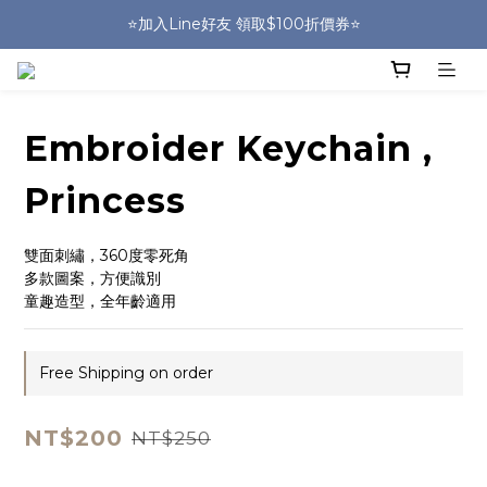
🎒HUGGER實體門市~實背才知道🎒
⭐️加入Line好友 領取$100折價券⭐️
💕HUGGER愛用者分享 月月抽好禮🎁
🎒HUGGER實體門市~實背才知道🎒
Embroider Keychain ,
Princess
雙面刺繡，360度零死角
多款圖案，方便識別
童趣造型，全年齡適用
Free Shipping on order
NT$200
NT$250