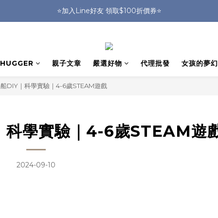
🎒HUGGER實體門市~實背才知道🎒
⭐️加入Line好友 領取$100折價券⭐️
💕HUGGER愛用者分享 月月抽好禮🎁
🎒HUGGER實體門市~實背才知道🎒
HUGGER
親子文章
嚴選好物
代理批發
女孩的夢幻
DIY｜科學實驗｜4-6歲STEAM遊戲
｜科學實驗｜4-6歲STEAM遊
2024-09-10