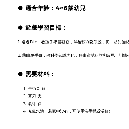
● 適合年齡：4~6歲幼兒
● 遊戲學習目標：
1. 透過DIY，教孩子學習觀察，然後預測及假設，再一起討論
2. 藉由親手做，將科學知識內化，藉由嘗試錯誤和反思，訓
● 需要材料：
牛奶盒1個
剪刀1支
氣球1個
充氣水池（若家中沒有，可使用洗手槽或浴缸）