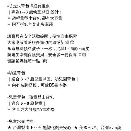
▫防走失背包
#必買推薦
｜專為𝟏～𝟑 歲幼童👶🏻 設計｜
✧ 超輕量型小背包 卻有大容量
✧ 附可拆卸的防走失牽繩
讓寶貝在安全活動範圍，儘情自由探索
大家應該看過很多類似的遺憾新聞 🥲
永遠無法預料孩子下一秒，尤其𝟏～𝟑歲正頑皮
防走失牽繩保護寶貝，安全多一份保障 🫶🏻
也讓爸媽輕鬆一點 ((呼
▫幼童背包
｜適合 𝟑～𝟕 歲兒童👶🏻、幼兒園背包｜
✧ 內有名牌標籤，可放B5書本📚
▫兒童背包、孩童登山背包
｜適合 𝟓～𝟖 歲兒童｜
✧ 容量更大可放A4書本📚
▫兒童水壺
#推
★ 台灣製造 𝟏𝟎𝟎 % 無塑化劑最安心 ★ 美國FDA、台灣SGS認