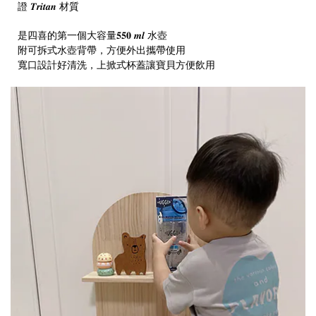
證 𝑻𝒓𝒊𝒕𝒂𝒏 材質
是四喜的第一個大容量𝟓𝟓𝟎 𝒎𝒍 水壺
附可拆式水壺背帶，方便外出攜帶使用
寬口設計好清洗，上掀式杯蓋讓寶貝方便飲用