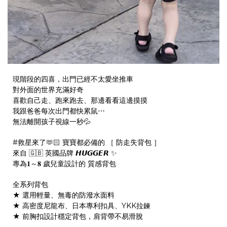
現階段的四喜，出門已經不太愛坐推車
對外面的世界充滿好奇
喜歡自己走、跑來跑去、那邊看看這邊摸摸
我跟爸爸每次出門都快累鼠⋯
無法離開孩子視線一秒💦
#救星來了
🫶🏻 寶寶都必備的 ［ 防走失背包 ］
來自 🇬🇧 英國品牌 𝙃𝙐𝙂𝙂𝙀𝙍 ✨
專為𝟏～𝟖 歲兒童設計的 質感背包
全系列背包
★ 選用輕量、無毒的防潑水面料
★ 高密度尼龍布、日本專利扣具、YKK拉鍊
★ 前胸扣設計穩定背包，肩背帶不易滑脫