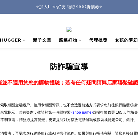
🎒HUGGER實體門市~實背才知道🎒
⭐️加入Line好友 領取$100折價券⭐️
💕HUGGER愛用者分享 月月抽好禮🎁
🎒HUGGER實體門市~實背才知道🎒
HUGGER
親子文章
嚴選好物
代理批發
女孩的夢幻
防詐騙宣導
能並不適用於您的購物體驗；若有任何疑問請與店家聯繫確
索取相關金融帳戶、信用卡相關資訊，也不會透過前述方式要求您前往銀行臨櫃或操作
明來電指示，若有疑慮，敬請於第一時間聯繫
{shop name}
或撥打警政署 165 反詐騙
」等不明來電，請務必提高警覺，更要提防對方竄改電話號碼或假裝成特定公司、銀行、
消費者，再要求進行網路銀行或ATM操作流程。如果與銀行帳務有關，請您直接致