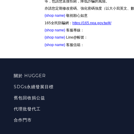
等，也請您直接拒絕，降低詐騙的風險。
亦請您定期修改密碼、強化密碼強度（以大小寫英文、
{shop name}
敬祝順心如意
165全民防騙網：
https://165.npa.gov.tw/#/
{shop name}
客服專線：
{shop name}
Line@帳號：
{shop name}
客服信箱：
關於 HUGGER
SDGs永續發展目標
舊包回收捐公益
代理批發代工
合作門市