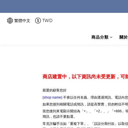
繁體中文
TWD
商品分類
關於
商店建置中，以下資訊尚未受更新，可
親愛的顧客您好
{shop name}
不會以任何名義、理由透過簡訊、電話向您
如果您接到相關電話或簡訊，請提高警覺，切勿輕信不
當您接到來電顯示開頭為「+」、「+2」、」「+886
簡訊，也請不要點選。
常見詐騙手法如「重複下單」、「誤設分期付款」以取信