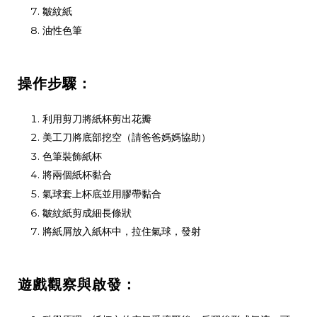
皺紋紙
油性色筆
操作步驟：
利用剪刀將紙杯剪出花瓣
美工刀將底部挖空（請爸爸媽媽協助）
色筆裝飾紙杯
將兩個紙杯黏合
氣球套上杯底並用膠帶黏合
皺紋紙剪成細長條狀
將紙屑放入紙杯中，拉住氣球，發射
遊戲觀察與啟發：