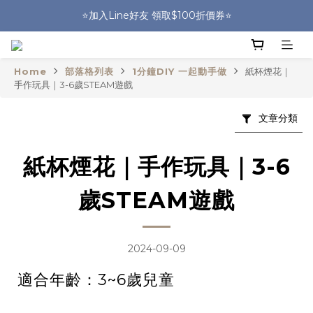
🎒HUGGER實體門市~實背才知道🎒
⭐️加入Line好友 領取$100折價券⭐️
💕HUGGER愛用者分享 月月抽好禮🎁
Home
部落格列表
1分鐘DIY 一起動手做
紙杯煙花｜
🎒HUGGER實體門市~實背才知道🎒
手作玩具｜3-6歲STEAM遊戲
文章分類
紙杯煙花｜手作玩具｜3-6
歲STEAM遊戲
2024-09-09
適合年齡：3~6歲兒童